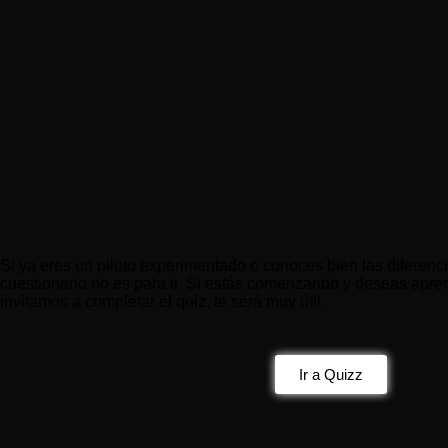
Si ya eres un piloto experimentado o conoces bien las diferenc
cuestionario no es para ti. Si estás comenzando y deseas apren
invitamos a completar el quiz, te será muy útil.
Ir a Quizz