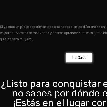
Si ya eres un piloto experimentado o conoces bien las diferencias en
es para ti. Si estás comenzando y deseas aprender cuál es la gama ide
quiz, te será muy útil.
Ir a Quizz
¿Listo para conquistar e
no sabes por dónde 
¡Estás en el lugar cor