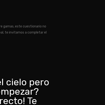
tre gamas, este cuestionario no
al, te invitamos a completar el
l cielo pero
empezar?
recto! Te