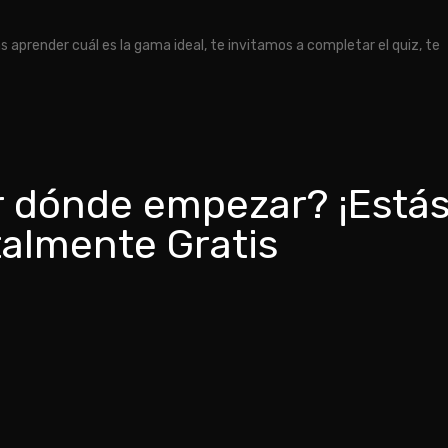
 aprender cuál es la gama ideal, te invitamos a completar el quiz, te
or dónde empezar? ¡Está
talmente Gratis