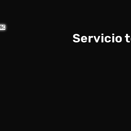
&C
Servicio 