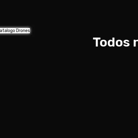
atalogo Drones
Todos 