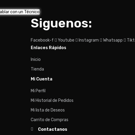
ablar con un Técnico
Siguenos:
Facebook-f
Youtube
Instagram
Whatsapp
Tik
Enlaces Rápidos
Inicio
Tienda
Mi Cuenta
Mi Perfil
Mi Historial de Pedidos
Mi lista de Deseos
Carrito de Compras
Contactanos