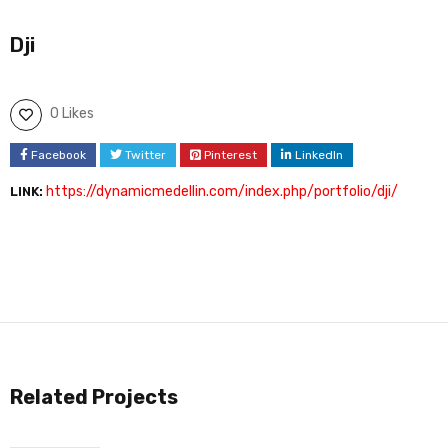
Dji
0 Likes
Facebook
Twitter
Pinterest
LinkedIn
https://dynamicmedellin.com/index.php/portfolio/dji/
LINK:
Related Projects