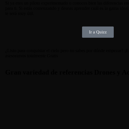
Si ya eres un piloto experimentado o conoces bien las diferencias en
para ti. Si estás comenzando y deseas aprender cuál es la gama ideal,
te será muy útil.
Ir a Quizz
¿Listo para conquistar el cielo pero no sabes por dónde empezar? ¡Es
asesoramos totalmente Gratis
Gran variedad de referencias Drones y Ac