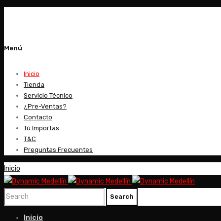
Menú
Shop by category
Menú
Inicio
Tienda
Servicio Técnico
¿Pre-Ventas?
Contacto
Tú Importas
T&C
Preguntas Frecuentes
Inicio
Inicio